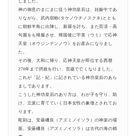
しました。
神の御意のまにまに従う神功皇后は、妊娠中であ
りながら、武内宿称(タケノウチノスクネ)ととも
に朝鮮半島に出陣し、新羅を討ち、また百済・高
句麗をも帰服させ、帰国後に宇美（ウミ）で応神
天皇（オウジンテンノウ）をお産みになりまし
た。
その後、大和に帰り、応神天皇が即位する西暦
270年まで摂政を行い、百歳で亡くなりました。
これが「記・紀」に記されている神功皇后のあら
ましであります。
こうした神功皇后のあり方は、わが子を守り、助
け、立派に育てていく日本女性の象徴とされてお
ります。
彫刻は、安曇磯良（アズミノイソラ）の神楽の場
面。安曇磯良（アズミノイソラ）は古代の海の精