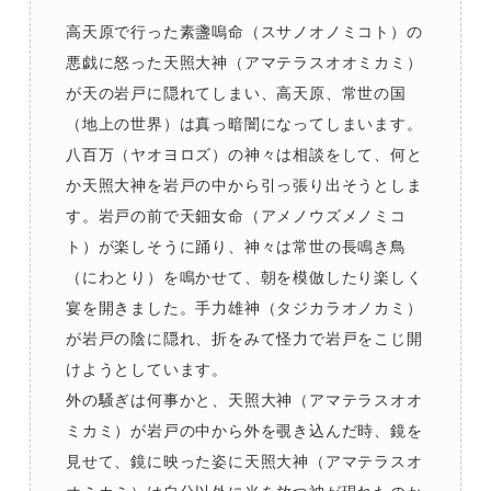
高天原で行った素盞嗚命（スサノオノミコト）の
悪戯に怒った天照大神（アマテラスオオミカミ）
が天の岩戸に隠れてしまい、高天原、常世の国
（地上の世界）は真っ暗闇になってしまいます。
八百万（ヤオヨロズ）の神々は相談をして、何と
か天照大神を岩戸の中から引っ張り出そうとしま
す。岩戸の前で天鈿女命（アメノウズメノミコ
ト）が楽しそうに踊り、神々は常世の長鳴き鳥
（にわとり）を鳴かせて、朝を模倣したり楽しく
宴を開きました。手力雄神（タジカラオノカミ）
が岩戸の陰に隠れ、折をみて怪力で岩戸をこじ開
けようとしています。
外の騒ぎは何事かと、天照大神（アマテラスオオ
ミカミ）が岩戸の中から外を覗き込んだ時、鏡を
見せて、鏡に映った姿に天照大神（アマテラスオ