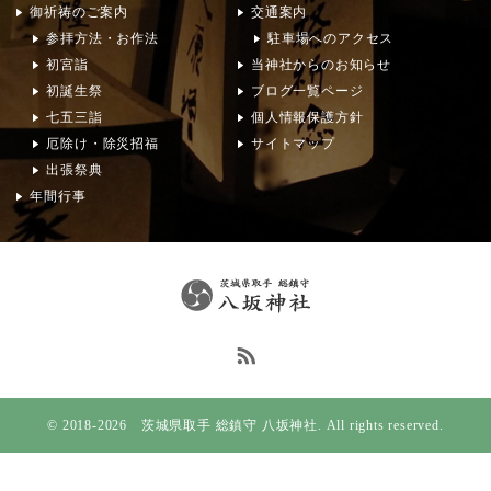
御祈祷のご案内
交通案内
参拝方法・お作法
駐車場へのアクセス
初宮詣
当神社からのお知らせ
初誕生祭
ブログ一覧ページ
七五三詣
個人情報保護方針
厄除け・除災招福
サイトマップ
出張祭典
年間行事
© 2018-2026 茨城県取手 総鎮守 八坂神社. All rights reserved.