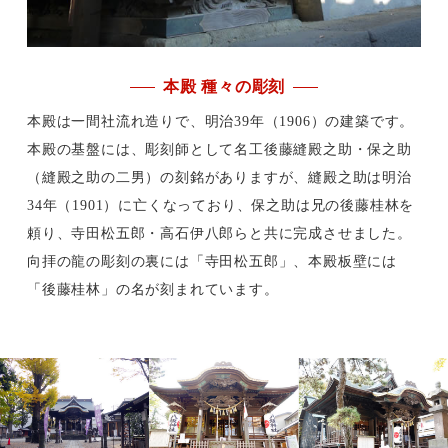
本殿 種々の彫刻
本殿は一間社流れ造りで、明治39年（1906）の建築です。
本殿の基盤には、彫刻師として名工後藤縫殿之助・保之助
（縫殿之助の二男）の刻銘がありますが、縫殿之助は明治
34年（1901）に亡くなっており、保之助は兄の後藤桂林を
頼り、寺田松五郎・高石伊八郎らと共に完成させました。
向拝の龍の彫刻の裏には「寺田松五郎」、本殿板壁には
「後藤桂林」の名が刻まれています。