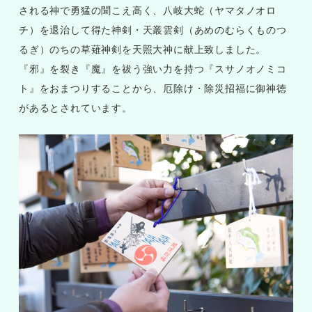
される神で勇猛の聞こえ高く、八岐大蛇（ヤマタノオロ
チ）を退治して得た神剣・天叢雲剣（あめのむらくものつ
るぎ）のちの草薙神剣を天照大神に献上致しました。
『邪』を裂き『魔』を祓う強い力を持つ『スサノオノミコ
ト』をおまつりすることから、厄除け・除災招福に御神徳
があるとされています。