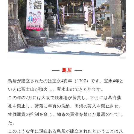
鳥居
鳥居が建立されたのは宝永4亥年（1707）です。宝永4年と
いえば富士山が噴火し、宝永山のできた年です。
この年の7月には大阪で銭相場が騰貴し、10月には幕府藩
礼を禁止し、諸藩に年貢の洗納、田畑の質入を禁止させ、
物価騰貴の抑制を命じ、物資の買溜を禁じた最悪の年でし
た。
このような年に現在ある鳥居が建立されたということは八