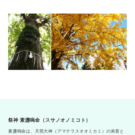
祭神 素盞嗚命（スサノオノミコト）
素盞嗚命は、天照大神（アマテラスオオミカミ）の弟君と