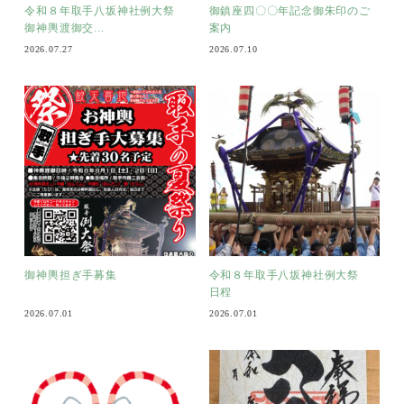
令和８年取手八坂神社例大祭
御鎮座四〇〇年記念御朱印のご
御神輿渡御交...
案内
2026.07.27
2026.07.10
御神輿担ぎ手募集
令和８年取手八坂神社例大祭
日程
2026.07.01
2026.07.01