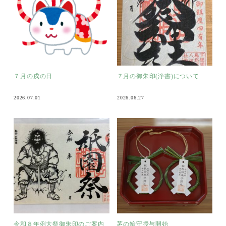
７月の戌の日
７月の御朱印(浄書)について
2026.07.01
2026.06.27
令和８年例大祭御朱印のご案内
茅の輪守授与開始