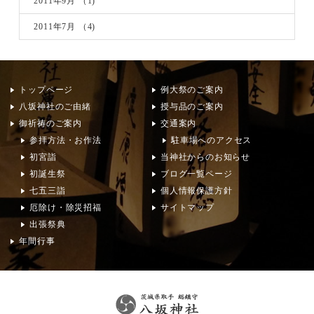
2011年9月
（1)
2011年7月
（4)
トップページ
例大祭のご案内
八坂神社のご由緒
授与品のご案内
御祈祷のご案内
交通案内
参拝方法・お作法
駐車場へのアクセス
初宮詣
当神社からのお知らせ
初誕生祭
ブログ一覧ページ
七五三詣
個人情報保護方針
厄除け・除災招福
サイトマップ
出張祭典
年間行事