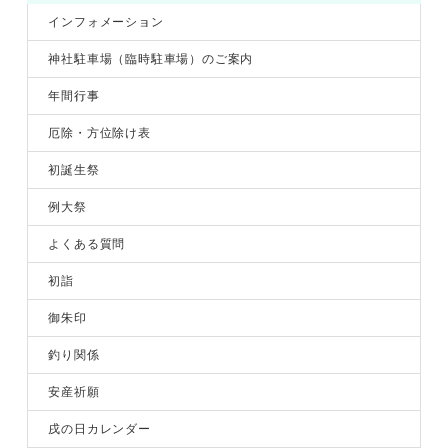
インフォメーション
神社駐車場（臨時駐車場）のご案内
年間行事
厄除・方位除け表
初誕生祭
例大祭
よくある質問
初詣
御朱印
釣り関係
安産祈願
戌の日カレンダー