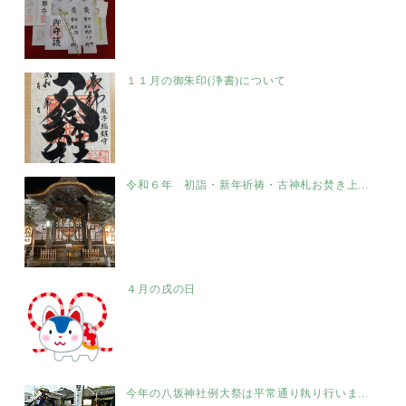
１１月の御朱印(浄書)について
令和６年 初詣・新年祈祷・古神札お焚き上...
４月の戌の日
今年の八坂神社例大祭は平常通り執り行いま...