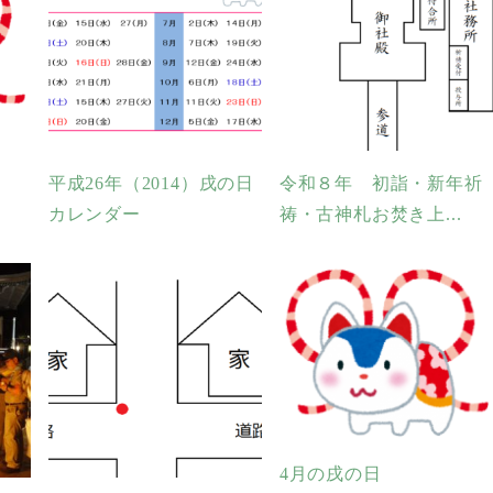
平成26年（2014）戌の日
令和８年 初詣・新年祈
カレンダー
祷・古神札お焚き上...
4月の戌の日