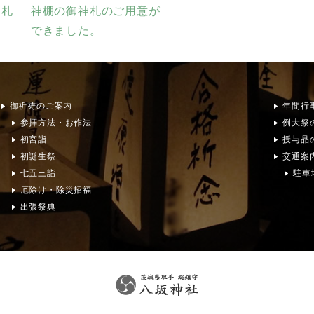
神札
神棚の御神札のご用意が
できました。
御祈祷のご案内
年間行
参拝方法・お作法
例大祭
初宮詣
授与品
初誕生祭
交通案
七五三詣
駐車
厄除け・除災招福
出張祭典