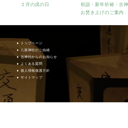
２月の戌の日
初詣・新年祈祷・古
お焚き上げのご案内
トップページ
八坂神社のご由緒
当神社からのお知らせ
よくある質問
個人情報保護方針
サイトマップ