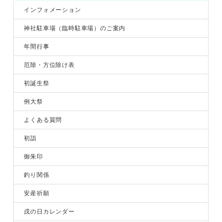
インフォメーション
神社駐車場（臨時駐車場）のご案内
年間行事
厄除・方位除け表
初誕生祭
例大祭
よくある質問
初詣
御朱印
釣り関係
安産祈願
戌の日カレンダー