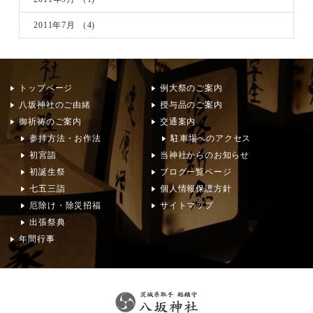
2011年7月
（4)
トップページ
例大祭のご案内
八坂神社のご由緒
授与品のご案内
御祈祷のご案内
交通案内
参拝方法・お作法
駐車場へのアクセス
初宮詣
当神社からのお知らせ
初誕生祭
ブログ一覧ページ
七五三詣
個人情報保護方針
厄除け・除災招福
サイトマップ
出張祭典
年間行事