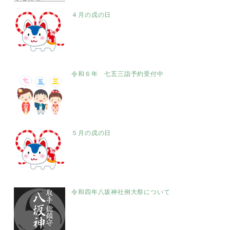
４月の戌の日
令和６年 七五三詣予約受付中
５月の戌の日
令和四年八坂神社例大祭について