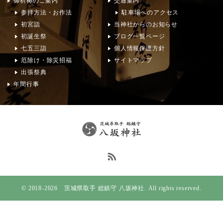
御祈祷のご案内
交通案内
参拝方法・お作法
駐車場へのアクセス
初宮詣
当神社からのお知らせ
初誕生祭
ブログ一覧ページ
七五三詣
個人情報保護方針
厄除け・除災招福
サイトマップ
出張祭典
年間行事
© 2018-2026 茨城県取手 総鎮守 八坂神社. All rights reserved.